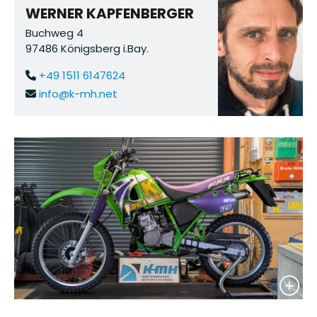
WERNER KAPFENBERGER
Buchweg 4
97486 Königsberg i.Bay.
+49 1511 6147624
info@k-mh.net